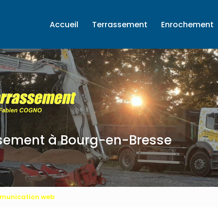
ale
Accueil
Terrassement
Enrochement
ssement
à Bourg-en-Bresse
munication web