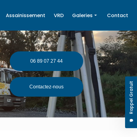
Assainissement
VRD
Galeries
Contact
Terrassement
Enrochement
Assainissement
06 89 07 27 44
VRD
Rappel Gratuit
Contactez-nous