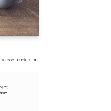
t de communication
ment
-en-