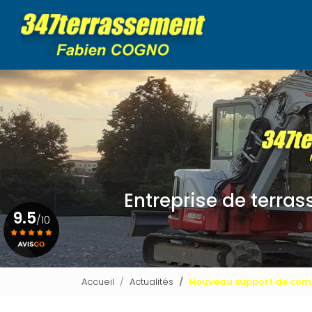
Navigation princip
Aller
au
contenu
principal
Entreprise de terra
9.5
/10
Voir le certificat
Accueil
Actualités
Nouveau support de com