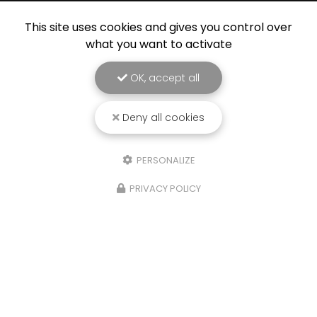
This site uses cookies and gives you control over
Envoyez un message
what you want to activate
Nom Prénom
OK, accept all
Société
Deny all cookies
Email
PERSONALIZE
Téléphone
PRIVACY POLICY
Message
J'autorise ce site à conserver l'ensemble des données transmises dans
ce formulaire pour faciliter le suivi et le traitement de ma demande.