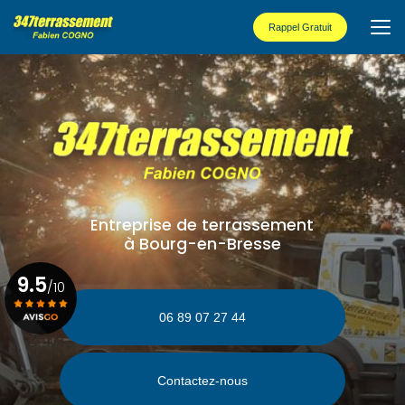
Aller
au
Rappel Gratuit
contenu
principal
Entreprise de terrassement
à Bourg-en-Bresse
9.5
/10
06 89 07 27 44
Voir le certificat
Contactez-nous