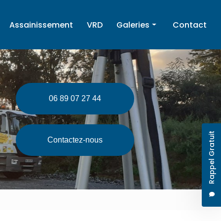
Assainissement
VRD
Galeries
Contact
Terrassement
Enrochement
Assainissement
06 89 07 27 44
VRD
Rappel Gratuit
Contactez-nous