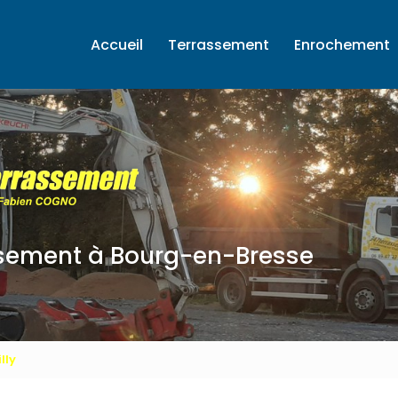
ale
Accueil
Terrassement
Enrochement
ssement
à Bourg-en-Bresse
lly