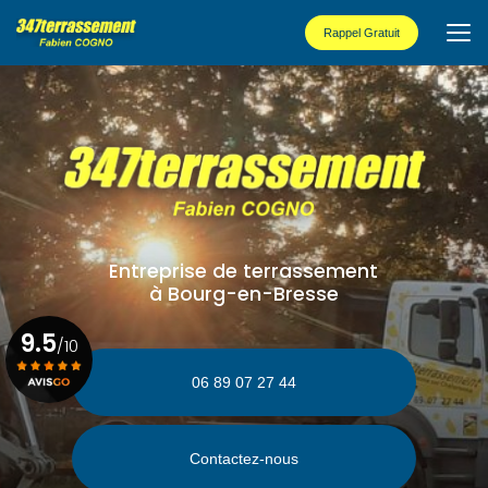
Aller
au
Rappel Gratuit
contenu
principal
Entreprise de terrassement
à Bourg-en-Bresse
9.5
/10
06 89 07 27 44
Voir le certificat
Contactez-nous