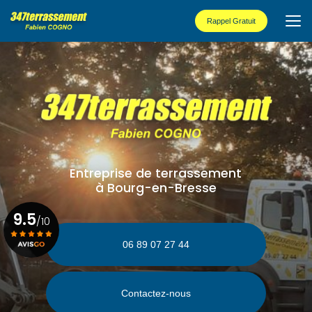
Aller
au
Rappel Gratuit
contenu
principal
Entreprise de terrassement
à Bourg-en-Bresse
9.5
/10
06 89 07 27 44
Voir le certificat
Contactez-nous