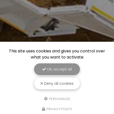
This site uses cookies and gives you control over
what you want to activate
OK, accept all
Entreprise de terrassement à Bourg-en-Bresse
Deny all cookies
541 chemin de Montpopier
01140 SAINT-ÉTIENNE-SUR-CHALARONNE
PERSONALIZE
06 89 07 27 44
PRIVACY POLICY