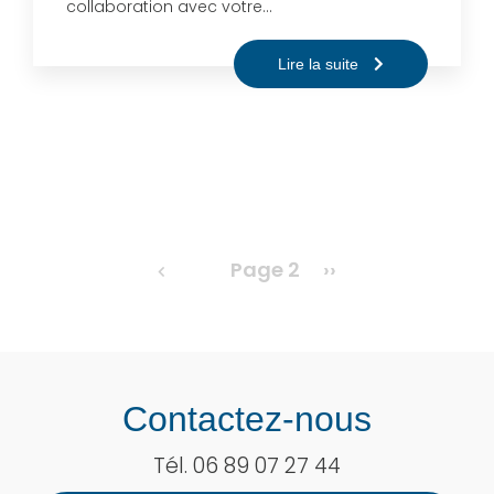
collaboration avec votre…
Lire la suite
Pagination
Page 2
Page
››
suivante
Contactez-nous
Tél.
06 89 07 27 44