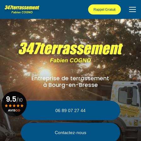
Aller
au
Rappel Gratuit
contenu
principal
Entreprise de terrassement
à Bourg-en-Bresse
9.5
/10
06 89 07 27 44
Voir le certificat
Contactez-nous