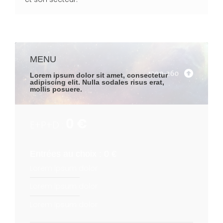
MENU
Lorem ipsum dolor sit amet, consectetur
adipiscing elit. Nulla sodales risus erat,
mollis posuere.
0 €
E+P+D :
Entrées au choix : 0 €
Lorem ipsum dolor
Lorem ipsum dolor
Lorem ipsum dolor