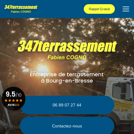
Aller
au
Rappel Gratuit
contenu
principal
Entreprise de terrassement
à Bourg-en-Bresse
9.5
/10
06 89 07 27 44
Voir le certificat
Contactez-nous