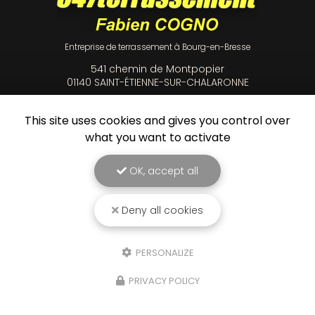
Entreprise de terrassement à Bourg-en-Bresse
541 chemin de Montpopier
01140 SAINT-ÉTIENNE-SUR-CHALARONNE
06 89 07 27 44
This site uses cookies and gives you control over
what you want to activate
OK, accept all
Envoyez un message
Nom Prénom
Deny all cookies
Société
PERSONALIZE
Email
PRIVACY POLICY
Téléphone