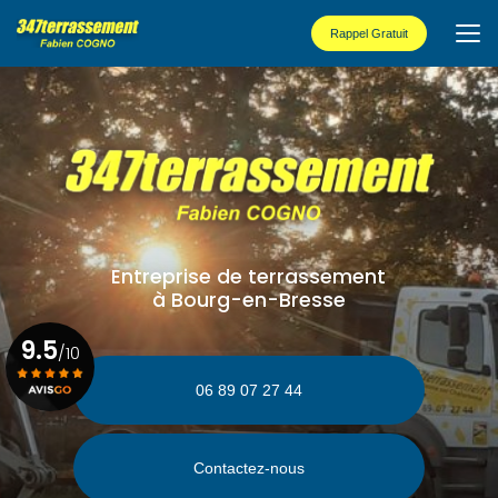
Aller
au
Rappel Gratuit
contenu
principal
Entreprise de terrassement
à Bourg-en-Bresse
9.5
/10
06 89 07 27 44
Voir le certificat
Contactez-nous