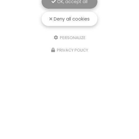
Société
OK, accept all
Email
Deny all cookies
Téléphone
PERSONALIZE
Message
PRIVACY POLICY
J'autorise ce site à conserver l'ensemble des données transmises dans
ce formulaire pour faciliter le suivi et le traitement de ma demande.
(Aucune exploitation commerciale ne sera faite des données conservées.
Voir notre
politique de confidentialité
)