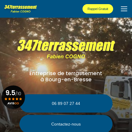
Aller
au
Rappel Gratuit
contenu
principal
Entreprise de terrassement
à Bourg-en-Bresse
9.5
/10
06 89 07 27 44
Voir le certificat
Contactez-nous