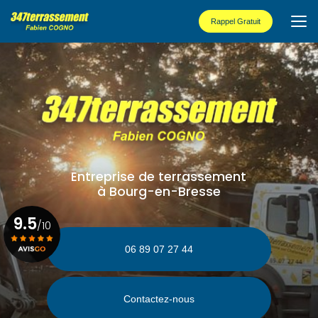
Aller
au
Rappel Gratuit
contenu
principal
Entreprise de terrassement
à Bourg-en-Bresse
9.5
/10
06 89 07 27 44
Voir le certificat
Contactez-nous