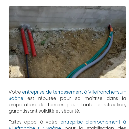
Votre
entreprise de terrassement à Villefranche-sur-
Saône
est réputée pour sa maîtrise dans la
préparation de terrains pour toute construction,
garantissant solidité et sécurité.
Faites appel à votre
entreprise d'enrochement à
Villefranche-sur-Saône
pour la stabilisation des