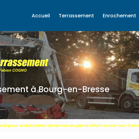
ale
Accueil
Terrassement
Enrochement
ssement
à Bourg-en-Bresse
oût pour viabilisation de terrain en pente Villefranche-sur-Saô