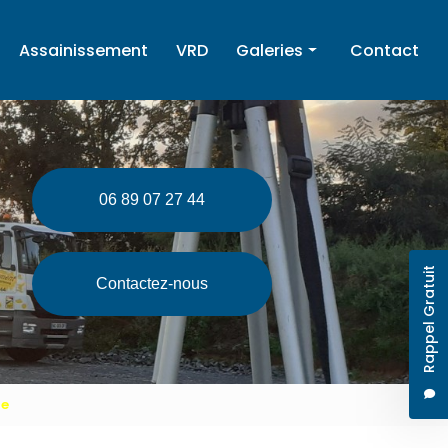
Assainissement
VRD
Galeries
Contact
Terrassement
Enrochement
Assainissement
06 89 07 27 44
VRD
Rappel Gratuit
Contactez-nous
ne