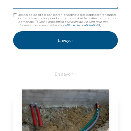
J'autorise ce site à conserver l'ensemble des données transmises
dans ce formulaire pour faciliter le suivi et le traitement de ma
demande.
(Aucune exploitation commerciale ne sera faite des
données concervées. Voir notre
politique de confidentialité
)
En savoir +