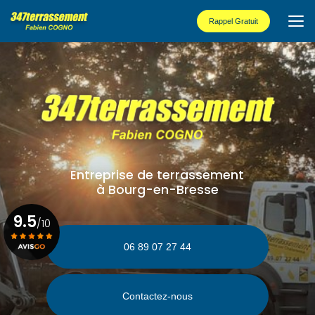
Aller
au
Rappel Gratuit
contenu
principal
Entreprise de terrassement
à Bourg-en-Bresse
9.5
/10
06 89 07 27 44
Voir le certificat
Contactez-nous