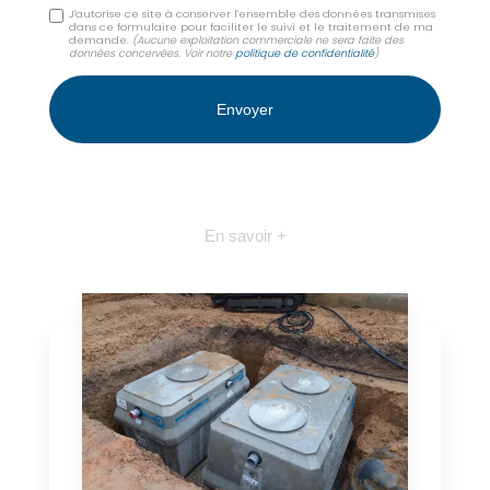
J'autorise ce site à conserver l'ensemble des données transmises
dans ce formulaire pour faciliter le suivi et le traitement de ma
demande.
(Aucune exploitation commerciale ne sera faite des
données concervées. Voir notre
politique de confidentialité
)
En savoir +