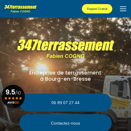
Aller
au
Rappel Gratuit
contenu
principal
Entreprise de terrassement
à Bourg-en-Bresse
9.5
/10
06 89 07 27 44
Voir le certificat
Contactez-nous