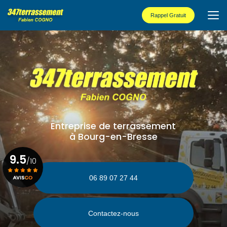
Aller
au
Rappel Gratuit
contenu
principal
Entreprise de terrassement
à Bourg-en-Bresse
9.5
/10
06 89 07 27 44
Voir le certificat
Contactez-nous