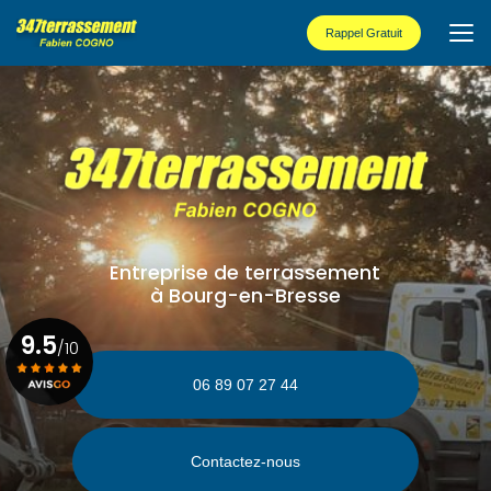
Aller
au
Rappel Gratuit
contenu
principal
Entreprise de terrassement
à Bourg-en-Bresse
9.5
/10
06 89 07 27 44
Voir le certificat
Contactez-nous