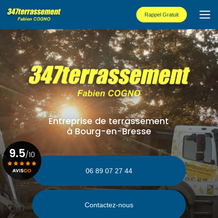
Aller
au
Rappel Gratuit
contenu
principal
Entreprise de terrassement
à Bourg-en-Bresse
9.5
/10
06 89 07 27 44
Voir le certificat
Contactez-nous