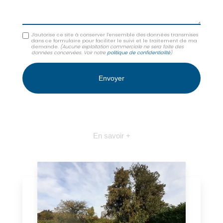
J'autorise ce site à conserver l'ensemble des données transmises
dans ce formulaire pour faciliter le suivi et le traitement de ma
demande.
(Aucune exploitation commerciale ne sera faite des
données concervées. Voir notre
politique de confidentialité
)
En savoir +